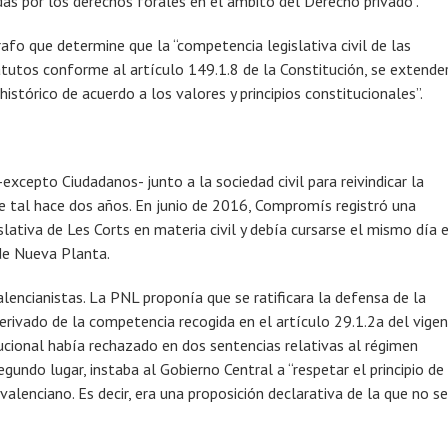
as por los derechos forales en el ámbito del Derecho privado”.
afo que determine que la “competencia legislativa civil de las
tos conforme al artículo 149.1.8 de la Constitución, se extende
istórico de acuerdo a los valores y principios constitucionales”.
excepto Ciudadanos- junto a la sociedad civil para reivindicar la
ue tal hace dos años. En junio de 2016, Compromís registró una
lativa de Les Corts en materia civil y debía cursarse el mismo día e
de Nueva Planta.
alencianistas. La PNL proponía que se ratificara la defensa de la
 derivado de la competencia recogida en el artículo 29.1.2a del vige
ucional había rechazado en dos sentencias relativas al régimen
undo lugar, instaba al Gobierno Central a “respetar el principio de
alenciano. Es decir, era una proposición declarativa de la que no se