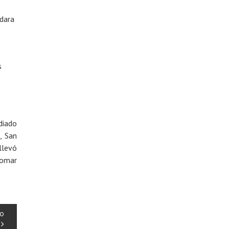
ldara
s
diado
, San
llevó
tomar
no