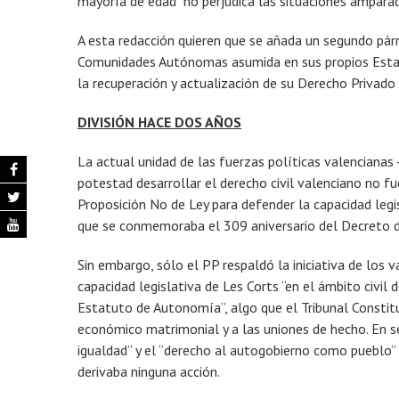
mayoría de edad “no perjudica las situaciones amparad
A esta redacción quieren que se añada un segundo párr
Comunidades Autónomas asumida en sus propios Estatu
la recuperación y actualización de su Derecho Privado h
DIVISIÓN HACE DOS AÑOS
La actual unidad de las fuerzas políticas valencianas -
potestad desarrollar el derecho civil valenciano no f
Proposición No de Ley para defender la capacidad legis
que se conmemoraba el 309 aniversario del Decreto 
Sin embargo, sólo el PP respaldó la iniciativa de los v
capacidad legislativa de Les Corts “en el ámbito civil
Estatuto de Autonomía”, algo que el Tribunal Constit
económico matrimonial y a las uniones de hecho. En seg
igualdad” y el “derecho al autogobierno como pueblo” v
derivaba ninguna acción.