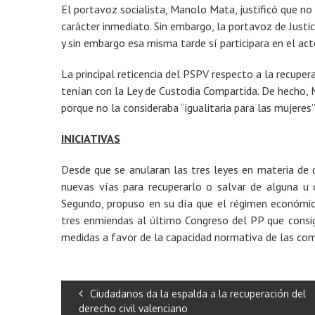
El portavoz socialista, Manolo Mata, justificó que n
carácter inmediato. Sin embargo, la portavoz de Justic
y sin embargo esa misma tarde sí participara en el a
La principal reticencia del PSPV respecto a la recupe
tenían con la Ley de Custodia Compartida. De hecho, 
porque no la consideraba “igualitaria para las mujere
INICIATIVAS
Desde que se anularan las tres leyes en materia de
nuevas vías para recuperarlo o salvar de alguna u
Segundo, propuso en su día que el régimen económico
tres enmiendas al último Congreso del PP que consi
medidas a favor de la capacidad normativa de las co
Ciudadanos da la espalda a la recuperación del
derecho civil valenciano