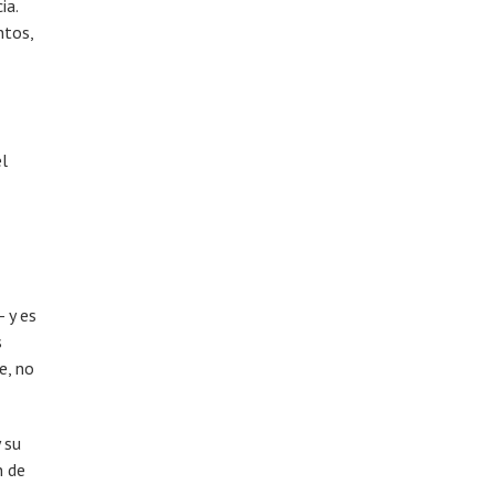
ia.
ntos,
el
 y es
s
e, no
 su
n de