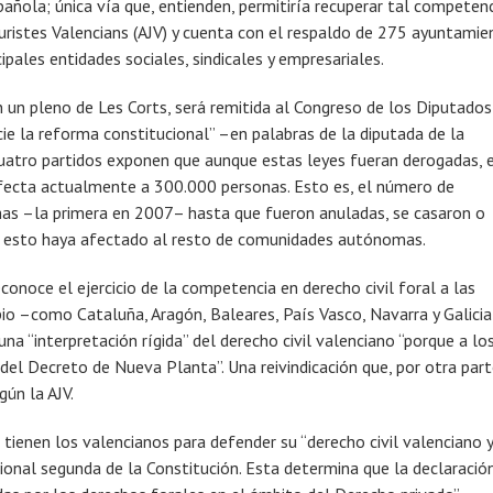
añola; única vía que, entienden, permitiría recuperar tal competenc
uristes Valencians (AJV) y cuenta con el respaldo de 275 ayuntamie
cipales entidades sociales, sindicales y empresariales.
en un pleno de Les Corts, será remitida al Congreso de los Diputados
icie la reforma constitucional” –en palabras de la diputada de la
s cuatro partidos exponen que aunque estas leyes fueran derogadas, 
 afecta actualmente a 300.000 personas. Esto es, el número de
mas –la primera en 2007– hasta que fueron anuladas, se casaron o
ue esto haya afectado al resto de comunidades autónomas.
econoce el ejercicio de la competencia en derecho civil foral a las
o –como Cataluña, Aragón, Baleares, País Vasco, Navarra y Galicia-
una “interpretación rígida” del derecho civil valenciano “porque a lo
del Decreto de Nueva Planta”. Una reivindicación que, por otra part
gún la AJV.
 tienen los valencianos para defender su “derecho civil valenciano y
cional segunda de la Constitución. Esta determina que la declaració