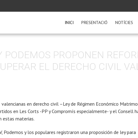
INICI
PRESENTACIÓ
NOTÍCIES
 Y PODEMOS PROPONEN REFO
UPERAR EL DERECHO CIVIL V
es valencianas en derecho civil –Ley de Régimen Económico Matrimon
tidos en Les Corts -PP y Compromís especialmente- y el Consell h
n estas materias.
V, Podemos y los populares registraron una proposición de ley para