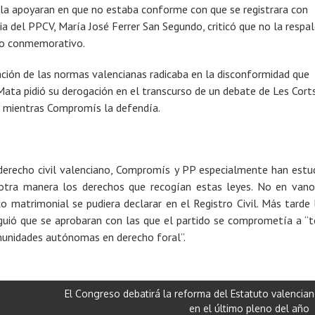
o la apoyaran en que no estaba conforme con que se registrara con
ia del PPCV, María José Ferrer San Segundo, criticó que no la respa
cto conmemorativo.
ración de las normas valencianas radicaba en la disconformidad que
Mata pidió su derogación en el transcurso de un debate de Les Cort
s” mientras Compromís la defendía.
 derecho civil valenciano, Compromís y PP especialmente han estu
 otra manera los derechos que recogían estas leyes. No en vano
 matrimonial se pudiera declarar en el Registro Civil. Más tarde 
guió que se aprobaran con las que el partido se comprometía a “
munidades autónomas en derecho foral”.
El Congreso debatirá la reforma del Estatuto valencia
en el último pleno del año