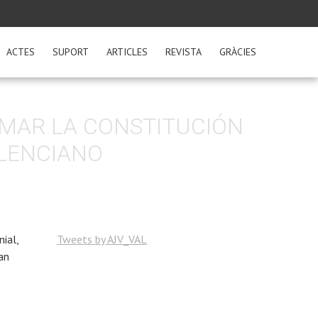
ACTES
SUPORT
ARTICLES
REVISTA
GRÀCIES
RMAR LA CONSTITUCIÓN
ALENCIANO
ial,
Tweets by AJV_VAL
an