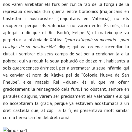
nos varen arrebatar els furs per l’única raó de la força i de la
represàlia derivada d’un guerra entre borbònics (majoritaris en
Castella) i austracistes (majoritaris en Valéncia), no els
recuperem perque els valencians no vàrem voler. És més, s’ha
aplegat a dir que el Rei Borbó, Felipe V, el mateix que va
perpetrar la infàmia de Xàtiva,
“para extinguir su memoria… para
castigo de su obstinación”
digué; qui va ordenar incendiar la
ciutat i sembrar els seus camps de sal per a condenar-la a la
pobrea; qui va reduir la seua població de dotze mil habitants a
sols quatrocentes ànimes; i, per a arrematar la seua infàmia, qui
va canviar el nom de Xàtiva pel de “Colonia Nueva de San
Fhelipe”, eixe mateix Rei –diuen-, és el que va oferir
graciosament la reintegració dels furs. I no obstant, sempre en
paraules d’alguns, vàrem ser precisament els valencians els qui
no acceptàrem la gràcia, perque ya estàvem acostumats a un
dret castellà que, al cap i a la fi, es presentava molt similar
com a hereu també del dret romà.