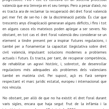
valencià que era l’enveja en el seu temps. Pero a pesar d’això, no
es tracta ara de reclamar la recuperació del dret foral valencià
pel mer fet de ser-ho i de la discriminació patida. És clar que
trescents anys d’inaplicació generaran alguns dèficits, i fins i tot
en alguns casos els mateixos poden aplegar a ser severs. No
obstant, en tot cas el dret foral valencià deu considerar-se un
element a tindre present per a inspirar futures regulacions, i
també per a fonamentar la capacitat llegislativa sobre dret
civil valencià, impulsant solucions modernes a problemes
actuals i futurs. Es tracta, per tant, de recuperar competència,
de rehabilitar un agravi històric, i, sobretot, de desenrollar
regulacions més adequades als problemes dels valencians
també en matèria civil. Per supost, açò es farà sempre
respectant el marc jurídic estatal, europeu i internacional que
nos vincula.
No obstant, per allò de que no ha existit el dret foral durant
varis sigles, encara que haja segut frut de la infàmia i la