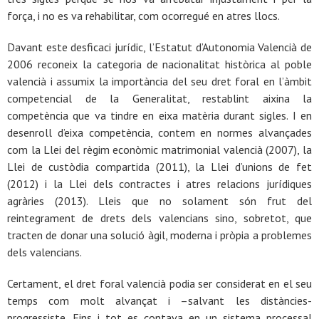
força, i no es va rehabilitar, com ocorregué en atres llocs.
Davant este desficaci jurídic, l’Estatut d’Autonomia Valencià de
2006 reconeix la categoria de nacionalitat històrica al poble
valencià i assumix la importància del seu dret foral en l’àmbit
competencial de la Generalitat, restablint aixina la
competència que va tindre en eixa matèria durant sigles. I en
desenroll d’eixa competència, contem en normes alvançades
com la Llei del règim econòmic matrimonial valencià (2007), la
Llei de custòdia compartida (2011), la Llei d’unions de fet
(2012) i la Llei dels contractes i atres relacions jurídiques
agràries (2013). Lleis que no solament són frut del
reintegrament de drets dels valencians sino, sobretot, que
tracten de donar una solució àgil, moderna i pròpia a problemes
dels valencians.
Certament, el dret foral valencià podia ser considerat en el seu
temps com molt alvançat i –salvant les distàncies-
progressiste. Fins i tot es contava en un sistema processal