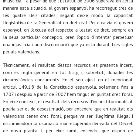
injustícia, i a pesar de que l’Estatut de 2006 superava en certa
manera esta situació, el govern espanyol ha recorregut tres de
les quatre lleis citades, negant d’eixe modo la capacitat
llegislativa de la Generalitat en dret civil. Per eixa via el govern
espanyol, en l’excusa del respecte a l’estat de dret, sempre en
la seua particular concepció, pren l’opció d’intentar perpetuar
una injustícia i una discriminació que ya està durant tres sigles
per als valencians.
Tècnicament, el resultat d’estos recursos es presenta incert,
com és regla general en tot litigi, i, sobretot, donades les
circumstàncies concurrents. En el seu ajust en el mencionat
artícul 149.1.8 de la Constitució espanyola, solament fins a
1707 i despuix a partir de 2007 hem tingut en puritat dret foral.
En eixe context, el resultat dels recursos d’inconstitucionalitat
podria ser el de desestimació, per entendre que en realitat els
valencians tenen dret foral, perque va ser illegítima, illegal i
discriminadora la usurpació mai recuperada derivada del Decret
de nova planta, i, per eixe camí, entendre que dispon de