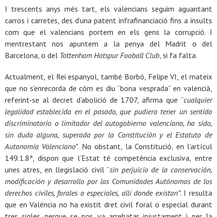
I trescents anys més tart, els valencians seguim aguantant
carros i carretes, des d’una patent infrafinanciació fins a insults
com que el valencians portem en els gens la corrupció. I
mentrestant nos apuntem a la penya del Madrit o del
Barcelona, o del
Tottenham Hotspur Fooball Club
, si fa falta.
Actualment, el Rei espanyol, també Borbó, Felipe VI, el mateix
que no s’enrecorda de cóm es diu “bona vesprada” en valencià,
referint-se al decret d’abolició de 1707, afirma que “
cualquier
legalidad establecida en el pasado, que pudiera tener un sentido
discriminatorio o limitador del autogobierno valenciano, ha sido,
sin duda alguna, superada por la Constitución y el Estatuto de
Autonomía Valenciano”
. No obstant, la Constitució, en l’artícul
149.1.8ª, dispon que l’Estat té competència exclusiva, entre
unes atres, en llegislació civil “
sin perjuicio de la conservación,
modificación y desarrollo por las Comunidades Autónomas de los
derechos civiles, forales o especiales, allí donde existan”
. I resulta
que en Valéncia no ha existit dret civil foral o especial durant
tres sigles perque se nos va arrebatar injustament i per la