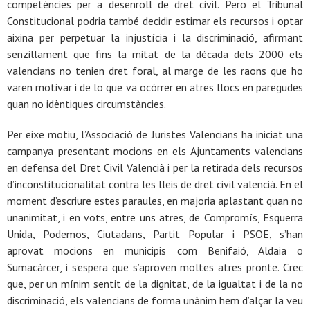
competències per a desenroll de dret civil. Pero el Tribunal
Constitucional podria també decidir estimar els recursos i optar
aixina per perpetuar la injustícia i la discriminació, afirmant
senzillament que fins la mitat de la década dels 2000 els
valencians no tenien dret foral, al marge de les raons que ho
varen motivar i de lo que va ocórrer en atres llocs en paregudes
quan no idèntiques circumstàncies.
Per eixe motiu, l’Associació de Juristes Valencians ha iniciat una
campanya presentant mocions en els Ajuntaments valencians
en defensa del Dret Civil Valencià i per la retirada dels recursos
d’inconstitucionalitat contra les lleis de dret civil valencià. En el
moment d’escriure estes paraules, en majoria aplastant quan no
unanimitat, i en vots, entre uns atres, de Compromís, Esquerra
Unida, Podemos, Ciutadans, Partit Popular i PSOE, s’han
aprovat mocions en municipis com Benifaió, Aldaia o
Sumacàrcer, i s’espera que s’aproven moltes atres pronte. Crec
que, per un mínim sentit de la dignitat, de la igualtat i de la no
discriminació, els valencians de forma unànim hem d’alçar la veu