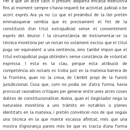
Per a que un acte tàcit o presunt adquirira eficàcia eixecutiva
fins al moment sempre s’havia requerit be activitat judicial o be
acort exprés. Ara ya no. Lo que el preàmbul de la llei pretén
emmaixquerar sembla que és precisament el fet de la
constitució d’un títul extrajudicial sense el consentiment
exprés del deutor. I la circumstància de instrumentar-se la
tècnica monitòria per un notari no solament exclou que el títul
puga ser equivalent a una sentència, sino també impon que el
títul extrajudicial puga obtindre’s sense constància de voluntat
expressa. I esta es la clau, perque esta atribució de
competència als notaris es troba just en la mateixa barrera de
la frontera, quan no la creua, de l’àmbit propi de la funció
jurisdiccional. Cosa que, com no podia ser d’atra forma, havia
provocat raonables crítiques per generar entre unes atres coses
dubtes de constitucionalitat. Aixina, quan el llegislador nega la
naturalea monitòria a uns tràmits en notables o plenes
identitats en la mateixa, i pretén convéncer-nos de que seguix
una tècnica en la que manté escassa afinitat, més que una
mostra d’ignorança pareix més be que es tracta d’una forma