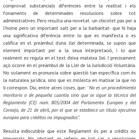
comprovat substancials diferències entre la realitat i els
fonaments de determinades resolucions sobre tot
administratives. Pero resulta una novetat -un chicotet pas per a
l’home pero un important salt per a la barbaritat- que hi haja
una significativa diferència entre lo que es manifesta o es
califica en el preàmbul d’una llei determinada, se supon que
element important per a la seua interpretació, i lo que
realment es regula en el text d’eixa mateixa llei. I precisament
açò ocorre en el preàmbul de la Llei de la Jurisdicció Voluntària.
No solament es pronuncia sobre qüestió tan específica com és
la naturalea jurídica, sino que es molesta en matisar la que no
li correspon. Diu, entre atres coses, que: “
No es un procedimiento
monitorio o de pequeña cuantía sino que se sigue la técnica del
Reglamento (CE) núm. 805/2004 del Parlamento Europeo y del
Consejo, de 21 de abril, por el que se establece un título ejecutivo
europeo para créditos no impugnados”
.
Resulta indiscutible que este Reglament és per a crèdits no
impugnats. No obstant, es referix en tot cas a resolucions