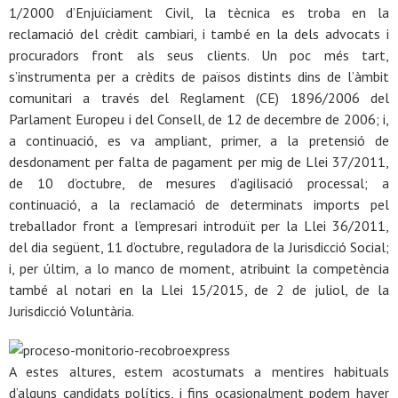
1/2000 d’Enjuïciament Civil, la tècnica es troba en la
reclamació del crèdit cambiari, i també en la dels advocats i
procuradors front als seus clients. Un poc més tart,
s’instrumenta per a crèdits de països distints dins de l’àmbit
comunitari a través del Reglament (CE) 1896/2006 del
Parlament Europeu i del Consell, de 12 de decembre de 2006; i,
a continuació, es va ampliant, primer, a la pretensió de
desdonament per falta de pagament per mig de Llei 37/2011,
de 10 d’octubre, de mesures d’agilisació processal; a
continuació, a la reclamació de determinats imports pel
treballador front a l’empresari introduït per la Llei 36/2011,
del dia següent, 11 d’octubre, reguladora de la Jurisdicció Social;
i, per últim, a lo manco de moment, atribuint la competència
també al notari en la Llei 15/2015, de 2 de juliol, de la
Jurisdicció Voluntària.
A estes altures, estem acostumats a mentires habituals
d’alguns candidats polítics, i fins ocasionalment podem haver