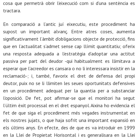
cosa que permetrà obrir l’eixecució com si d’una sentència es
tractara.
En comparació a l’antic juí eixecutiu, este procediment ha
supost un important alvanç. Entre atres coses, aumenta
significativament l’àmbit d’obligacions objecte de protecció, fins
que en l’actualitat s’admet sense cap llímit quantitatiu; oferix
una resposta adequada a l’estratègia d’adoptar una actitut
passiva per part del deudor -qui habitualment es llimitava a
esperar que l’acreedor es cansara o no li interessara insistir en la
reclamació-; i, també, favorix el dret de defensa del propi
deutor, puix no se li llimiten les seues oportunitats defensives
en un procediment adequat per la quantia per a substanciar
l’oposició. De fet, pot afirmar-se que el monitori ha segut
l’últim èxit processal en el dret espanyol. Aixina ho evidencia el
fet de que siga el procediment més vegades instrumentat en
els nostres jujats, o que haja sofrit una important expansió en
els últims anys. En efecte, des de que es va introduir en 1999
en la Llei de Propietat Horisontal i es generalisara en la Llei