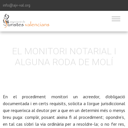
info@ajv-val.org
EL MONITORI NOTARIAL I
ALGUNA RODA DE MOLÍ
En el procediment monitori un acreedor, d’obligació
documentada i en certs requisits, solicita a l’orgue jurisdiccional
que requerixca al deutor per a que en un determini més o menys
breu puga: complir, posant aixina fi al procediment; opondre’s,
en tal cas s’obri la via ordinària per a resoldre-la; o no fer res,