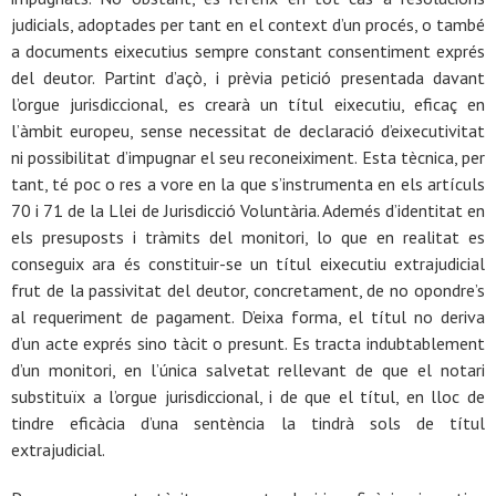
judicials, adoptades per tant en el context d’un procés, o també
a documents eixecutius sempre constant consentiment exprés
del deutor. Partint d’açò, i prèvia petició presentada davant
l’orgue jurisdiccional, es crearà un títul eixecutiu, eficaç en
l’àmbit europeu, sense necessitat de declaració d’eixecutivitat
ni possibilitat d’impugnar el seu reconeiximent. Esta tècnica, per
tant, té poc o res a vore en la que s’instrumenta en els artículs
70 i 71 de la Llei de Jurisdicció Voluntària. Ademés d’identitat en
els presuposts i tràmits del monitori, lo que en realitat es
conseguix ara és constituir-se un títul eixecutiu extrajudicial
frut de la passivitat del deutor, concretament, de no opondre’s
al requeriment de pagament. D’eixa forma, el títul no deriva
d’un acte exprés sino tàcit o presunt. Es tracta indubtablement
d’un monitori, en l’única salvetat rellevant de que el notari
substituïx a l’orgue jurisdiccional, i de que el títul, en lloc de
tindre eficàcia d’una sentència la tindrà sols de títul
extrajudicial.